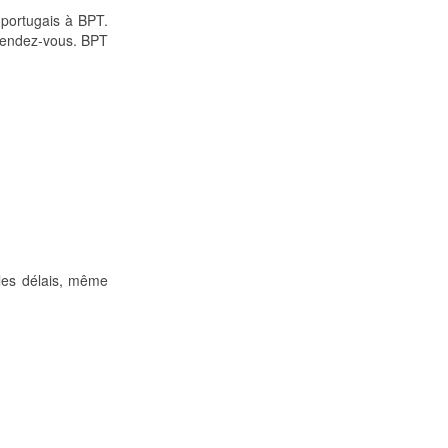
 portugais à BPT.
 rendez-vous. BPT
s les délais, même