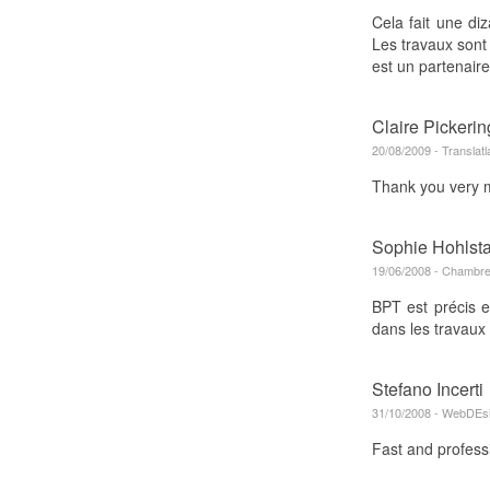
Cela fait une di
Les travaux sont
est un partenaire 
Claire Pickerin
20/08/2009 - Translatl
Thank you very m
Sophie Hohls
19/06/2008 - Chambre 
BPT est précis et
dans les travaux
Stefano Incerti
31/10/2008 - WebDEsig
Fast and profess