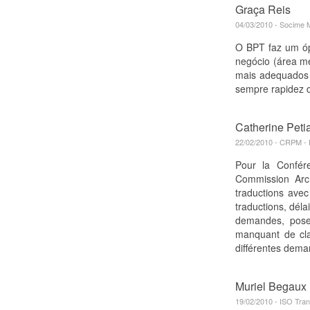
Graça Reis
04/03/2010 - Socime M
O BPT faz um óp
negócio (área mé
mais adequados 
sempre rapidez d
Catherine Peti
22/02/2010 - CRPM -
Pour la Confére
Commission Arc
traductions avec
traductions, dél
demandes, pose 
manquant de cla
différentes dema
Muriel Begaux
19/02/2010 - ISO Trans