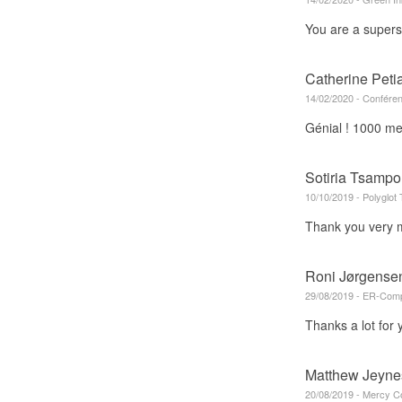
You are a supers
Catherine Peti
14/02/2020 - Confére
Génial ! 1000 mer
Sotiria Tsampo
10/10/2019 - Polyglot
Thank you very mu
Roni Jørgense
29/08/2019 - ER-Com
Thanks a lot for 
Matthew Jeyne
20/08/2019 - Mercy C