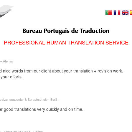
PROFESSIONAL HUMAN TRANSLATION SERVICE
 ‒ Atenas
nice words from our client about your translation + revision work.
your efforts.
i
setzungsagentur & Sprachschule - Berlim
r good translations very quickly and on time.
k Publishing Services - Hallow