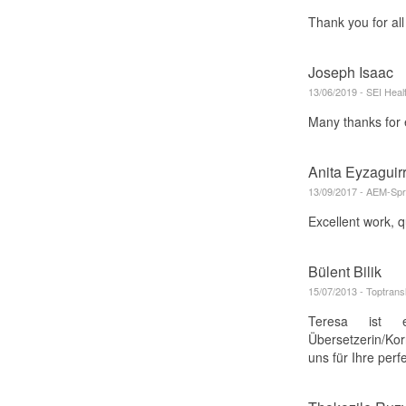
Thank you for all
Joseph Isaac
13/06/2019 - SEI Heal
Many thanks for 
Anita Eyzagui
13/09/2017 - AEM-Spr
Excellent work, 
Bülent Bilik
15/07/2013 - Toptrans
Teresa ist e
Übersetzerin/Kor
uns für Ihre per