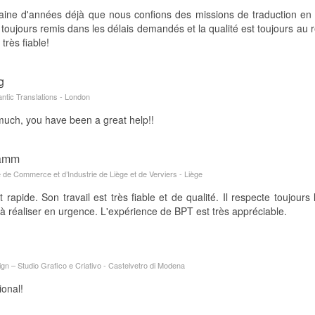
zaine d'années déjà que nous confions des missions de traduction en
 toujours remis dans les délais demandés et la qualité est toujours au
très fiable!
g
antic Translations - London
uch, you have been a great help!!
tamm
de Commerce et d’Industrie de Liège et de Verviers - Liège
 rapide. Son travail est très fiable et de qualité. Il respecte toujour
 à réaliser en urgence. L'expérience de BPT est très appréciable.
n – Studio Grafico e Criativo - Castelvetro di Modena
ional!