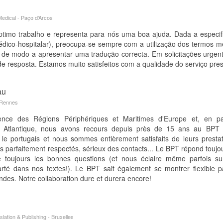
edical - Paço d’Arcos
timo trabalho e representa para nós uma boa ajuda. Dada a especif
dico-hospitalar), preocupa-se sempre com a utilização dos termos m
de modo a apresentar uma tradução correcta. Em solicitações urgen
e resposta. Estamos muito satisfeitos com a qualidade do serviço pre
au
 Rennes
nce des Régions Périphériques et Maritimes d'Europe et, en par
 Atlantique, nous avons recours depuis près de 15 ans au BPT 
 le portugais et nous sommes entièrement satisfaits de leurs prestat
ais parfaitement respectés, sérieux des contacts... Le BPT répond toujo
toujours les bonnes questions (et nous éclaire même parfois sur
rté dans nos textes!). Le BPT sait également se montrer flexible p
ndes. Notre collaboration dure et durera encore!
lation & Publishing - Bruxelles