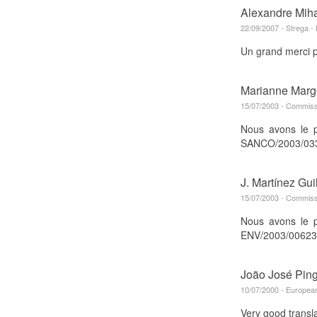
Alexandre Miha
22/09/2007 - Strega - 
Un grand merci p
Marianne Marg
15/07/2003 - Commiss
Nous avons le p
SANCO/2003/0339
J. Martínez Gui
15/07/2003 - Commiss
Nous avons le p
ENV/2003/00623-0
João José Pin
10/07/2000 - European
Very good translat