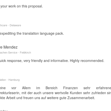
 your work on this proposal.
thcare - Delaware
expediting the translation language pack.
rre Mendez
achen Service - Feldkirch
quick response, very friendly and informative. Highly recommended.
lation - Hamburg
ine vor Allem im Bereich Finanzen sehr erfahrene,
rekturleserin, mit der auch unsere wertvolle Kunden sehr zufrieden s
fekte Arbeit und freuen uns auf weitere gute Zusammenarbeit.