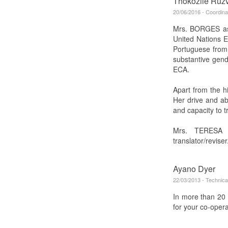
Thokozile Ruz
20/06/2016 - Coordina
Mrs. BORGES ass
United Nations E
Portuguese from 
substantive gen
ECA.
Apart from the hi
Her drive and abi
and capacity to 
Mrs. TERESA 
translator/reviser
Ayano Dyer
22/03/2013 - Technica
In more than 20 
for your co-opera