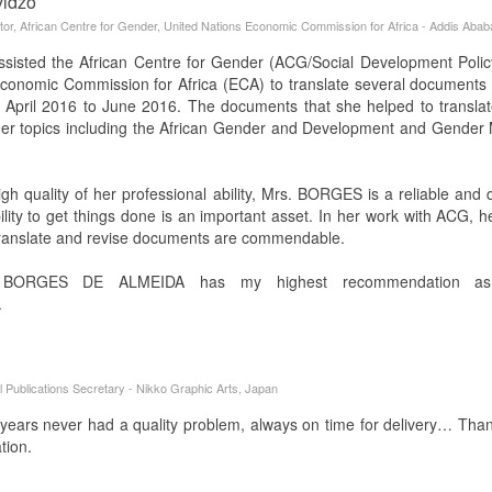
vidzo
tor, African Centre for Gender, United Nations Economic Commission for Africa - Addis Ababa
isted the African Centre for Gender (ACG/Social Development Policy 
conomic Commission for Africa (ECA) to translate several documents 
April 2016 to June 2016. The documents that she helped to translate
der topics including the African Gender and Development and Gender 
gh quality of her professional ability, Mrs. BORGES is a reliable and di
lity to get things done is an important asset. In her work with ACG, her
translate and revise documents are commendable.
BORGES DE ALMEIDA has my highest recommendation as
.
l Publications Secretary - Nikko Graphic Arts, Japan
years never had a quality problem, always on time for delivery… Th
tion.