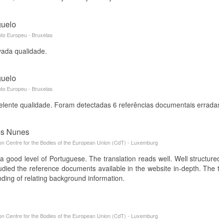
guelo
to Europeu - Bruxelas
vada qualidade.
guelo
to Europeu - Bruxelas
lente qualidade. Foram detectadas 6 referências documentais erradas 
es Nunes
ion Centre for the Bodies of the European Union (CdT) - Luxemburg
 a good level of Portuguese. The translation reads well. Well structur
tudied the reference documents available in the website in-depth. The t
nding of relating background information.
ion Centre for the Bodies of the European Union (CdT) - Luxemburg