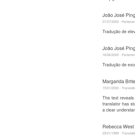
João José Pin
07/07/2000 - Parlamen
Tradução de ele
João José Pin
16/06/2000 - Parlamen
Tradução de exce
Margarida Brit
15/01/2000 - Translat
The text reveals
translator has s
a clear understa
Rebecca West
25/01/1999 - Translat