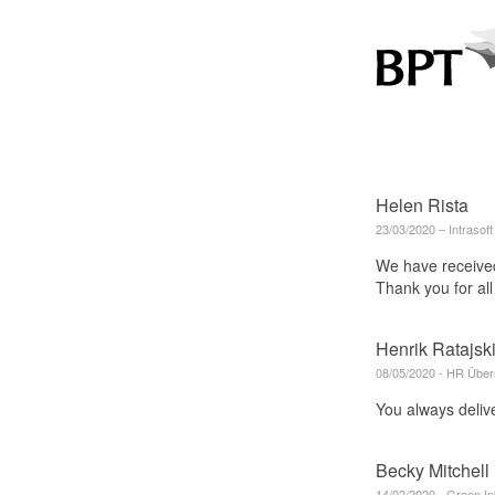
Helen Rista
23/03/2020 ‒ Intrasoft
We have received 
Thank you for all 
Henrik Ratajsk
08/05/2020 - HR Über
You always delive
Becky Mitchell
14/02/2020 - Green In