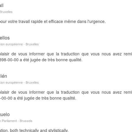
il
Bruxelles
our votre travail rapide et efficace même dans l'urgence.
ellos
ion européenne - Bruxelles
laisir de vous informer que la traduction que vous nous avez re
8-00-00 a été jugée de très bonne qualité.
llén
ion européenne - Bruxelles
laisir de vous informer que la traduction que vous nous avez re
0-00 a été jugée de très bonne qualité.
guelo
 Parliament - Brussels
ion, both technically and stylistically.