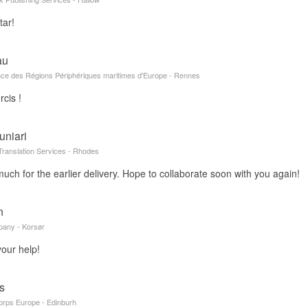
tar!
au
nce des Régions Périphériques maritimes d'Europe - Rennes
cis !
uniari
 Translation Services - Rhodes
ch for the earlier delivery. Hope to collaborate soon with you again!
n
pany - Korsør
your help!
s
orps Europe - Edinburh