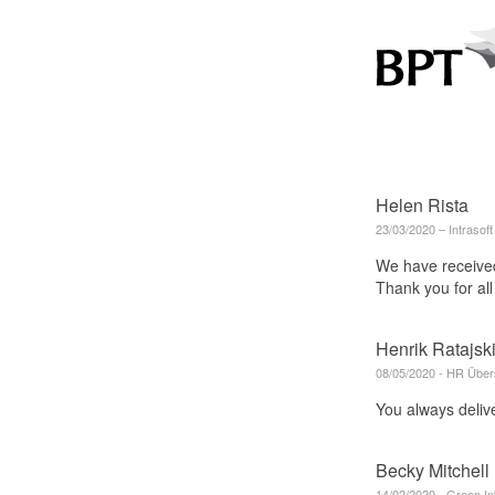
Helen Rista
23/03/2020 ‒ Intrasoft
We have received 
Thank you for all 
Henrik Ratajsk
08/05/2020 - HR Über
You always delive
Becky Mitchell
14/02/2020 - Green In