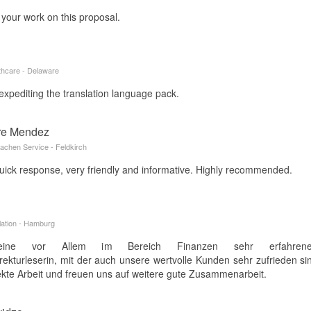
 your work on this proposal.
thcare - Delaware
expediting the translation language pack.
rre Mendez
achen Service - Feldkirch
quick response, very friendly and informative. Highly recommended.
lation - Hamburg
ine vor Allem im Bereich Finanzen sehr erfahrene,
rekturleserin, mit der auch unsere wertvolle Kunden sehr zufrieden s
fekte Arbeit und freuen uns auf weitere gute Zusammenarbeit.