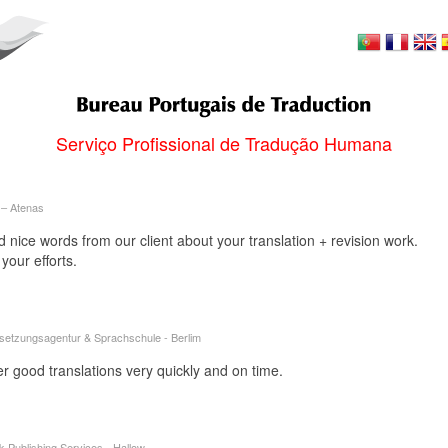
Serviço Profissional de Tradução Humana
 ‒ Atenas
nice words from our client about your translation + revision work.
your efforts.
i
setzungsagentur & Sprachschule - Berlim
r good translations very quickly and on time.
k Publishing Services - Hallow