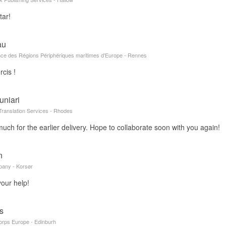
tar!
au
nce des Régions Périphériques maritimes d'Europe - Rennes
cis !
uniari
 Translation Services - Rhodes
ch for the earlier delivery. Hope to collaborate soon with you again!
n
pany - Korsør
your help!
s
orps Europe - Edinburh