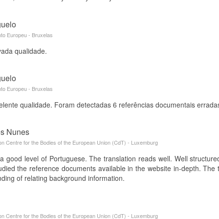
guelo
to Europeu - Bruxelas
vada qualidade.
guelo
to Europeu - Bruxelas
lente qualidade. Foram detectadas 6 referências documentais erradas 
es Nunes
ion Centre for the Bodies of the European Union (CdT) - Luxemburg
 a good level of Portuguese. The translation reads well. Well structur
tudied the reference documents available in the website in-depth. The t
nding of relating background information.
ion Centre for the Bodies of the European Union (CdT) - Luxemburg