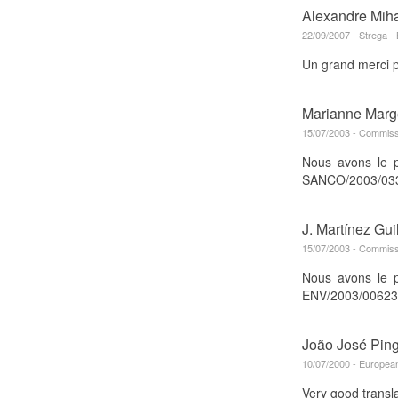
Alexandre Miha
22/09/2007 - Strega - 
Un grand merci p
Marianne Marg
15/07/2003 - Commiss
Nous avons le p
SANCO/2003/0339
J. Martínez Gui
15/07/2003 - Commiss
Nous avons le p
ENV/2003/00623-0
João José Pin
10/07/2000 - European
Very good translat