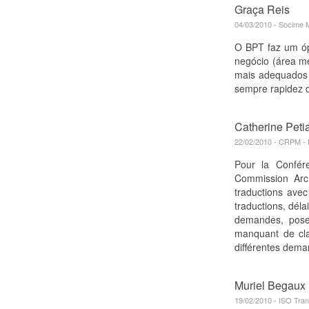
Graça Reis
04/03/2010 - Socime M
O BPT faz um óp
negócio (área mé
mais adequados 
sempre rapidez d
Catherine Peti
22/02/2010 - CRPM -
Pour la Confére
Commission Arc
traductions avec
traductions, dél
demandes, pose 
manquant de cla
différentes dema
Muriel Begaux
19/02/2010 - ISO Trans