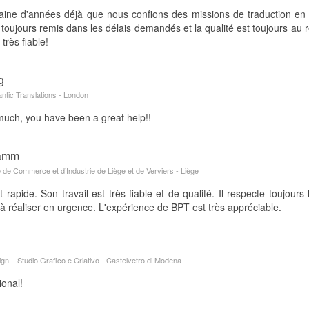
zaine d'années déjà que nous confions des missions de traduction en
 toujours remis dans les délais demandés et la qualité est toujours au
très fiable!
g
antic Translations - London
uch, you have been a great help!!
tamm
de Commerce et d’Industrie de Liège et de Verviers - Liège
 rapide. Son travail est très fiable et de qualité. Il respecte toujour
 à réaliser en urgence. L'expérience de BPT est très appréciable.
n – Studio Grafico e Criativo - Castelvetro di Modena
ional!