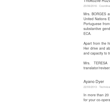
Thokozile Ruz
20/06/2016 - Coordina
Mrs. BORGES ass
United Nations E
Portuguese from 
substantive gen
ECA.
Apart from the hi
Her drive and abi
and capacity to 
Mrs. TERESA 
translator/reviser
Ayano Dyer
22/03/2013 - Technica
In more than 20 
for your co-opera