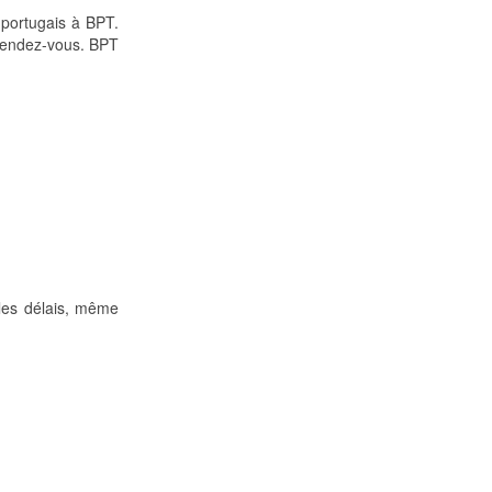
 portugais à BPT.
 rendez-vous. BPT
s les délais, même