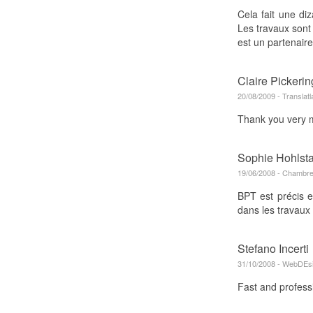
Cela fait une di
Les travaux sont
est un partenaire 
Claire Pickerin
20/08/2009 - Translatl
Thank you very m
Sophie Hohls
19/06/2008 - Chambre 
BPT est précis et
dans les travaux
Stefano Incerti
31/10/2008 - WebDEsig
Fast and profess