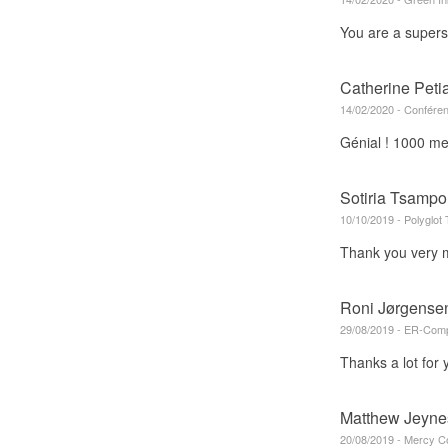
You are a supers
Catherine Peti
14/02/2020 - Confére
Génial ! 1000 mer
Sotiria Tsampo
10/10/2019 - Polyglot
Thank you very mu
Roni Jørgense
29/08/2019 - ER-Com
Thanks a lot for 
Matthew Jeyne
20/08/2019 - Mercy C