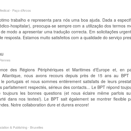
edical - Paço d’Arcos
timo trabalho e representa para nós uma boa ajuda. Dada a especif
dico-hospitalar), preocupa-se sempre com a utilização dos termos m
de modo a apresentar uma tradução correcta. Em solicitações urgen
e resposta. Estamos muito satisfeitos com a qualidade do serviço pre
au
 Rennes
nce des Régions Périphériques et Maritimes d'Europe et, en par
 Atlantique, nous avons recours depuis près de 15 ans au BPT 
 le portugais et nous sommes entièrement satisfaits de leurs prestat
ais parfaitement respectés, sérieux des contacts... Le BPT répond toujo
toujours les bonnes questions (et nous éclaire même parfois sur
rté dans nos textes!). Le BPT sait également se montrer flexible p
ndes. Notre collaboration dure et durera encore!
lation & Publishing - Bruxelles