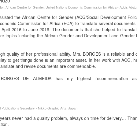
vidzo
tor, African Centre for Gender, United Nations Economic Commission for Africa - Addis Ababa
isted the African Centre for Gender (ACG/Social Development Policy 
conomic Commission for Africa (ECA) to translate several documents 
April 2016 to June 2016. The documents that she helped to translate
der topics including the African Gender and Development and Gender 
gh quality of her professional ability, Mrs. BORGES is a reliable and di
lity to get things done is an important asset. In her work with ACG, her
translate and revise documents are commendable.
BORGES DE ALMEIDA has my highest recommendation as
.
l Publications Secretary - Nikko Graphic Arts, Japan
years never had a quality problem, always on time for delivery… Th
tion.