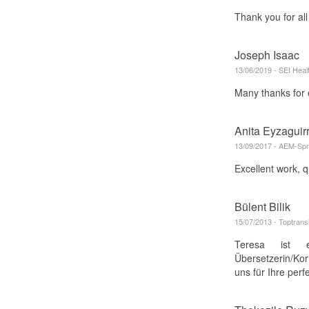
Thank you for all
Joseph Isaac
13/06/2019 - SEI Heal
Many thanks for 
Anita Eyzagui
13/09/2017 - AEM-Spr
Excellent work, 
Bülent Bilik
15/07/2013 - Toptrans
Teresa ist e
Übersetzerin/Kor
uns für Ihre per