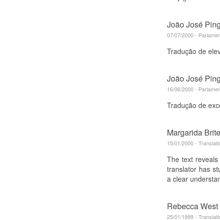
João José Pin
07/07/2000 - Parlamen
Tradução de ele
João José Pin
16/06/2000 - Parlamen
Tradução de exce
Margarida Brit
15/01/2000 - Translat
The text reveals
translator has s
a clear understa
Rebecca West
25/01/1999 - Translat