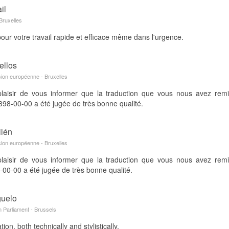
il
Bruxelles
our votre travail rapide et efficace même dans l'urgence.
ellos
ion européenne - Bruxelles
laisir de vous informer que la traduction que vous nous avez re
8-00-00 a été jugée de très bonne qualité.
llén
ion européenne - Bruxelles
laisir de vous informer que la traduction que vous nous avez re
0-00 a été jugée de très bonne qualité.
guelo
 Parliament - Brussels
ion, both technically and stylistically.