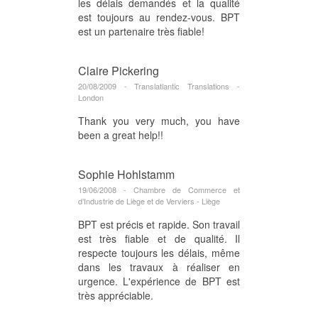
les délais demandés et la qualité
est toujours au rendez-vous. BPT
est un partenaire très fiable!
Claire Pickering
20/08/2009 - Translatlantic Translations -
London
Thank you very much, you have
been a great help!!
Sophie Hohlstamm
19/06/2008 - Chambre de Commerce et
d’Industrie de Liège et de Verviers - Liège
BPT est précis et rapide. Son travail
est très fiable et de qualité. Il
respecte toujours les délais, même
dans les travaux à réaliser en
urgence. L'expérience de BPT est
très appréciable.