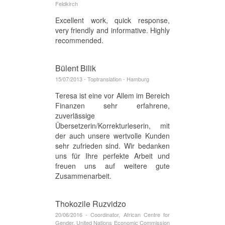
Feldkirch
Excellent work, quick response,
very friendly and informative. Highly
recommended.
Bülent Bilik
15/07/2013 - Toptranslation - Hamburg
Teresa ist eine vor Allem im Bereich
Finanzen sehr erfahrene,
zuverlässige
Übersetzerin/Korrekturleserin, mit
der auch unsere wertvolle Kunden
sehr zufrieden sind. Wir bedanken
uns für Ihre perfekte Arbeit und
freuen uns auf weitere gute
Zusammenarbeit.
Thokozile Ruzvidzo
20/06/2016 - Coordinator, African Centre for
Gender, United Nations Economic Commission