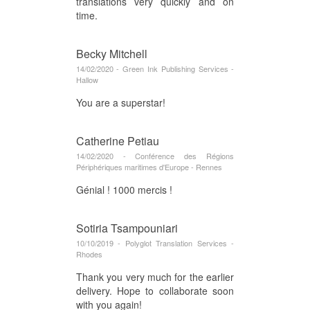
translations very quickly and on
time.
Becky Mitchell
14/02/2020 - Green Ink Publishing Services -
Hallow
You are a superstar!
Catherine Petiau
14/02/2020 - Conférence des Régions
Périphériques maritimes d'Europe - Rennes
Génial ! 1000 mercis !
Sotiria Tsampouniari
10/10/2019 - Polyglot Translation Services -
Rhodes
Thank you very much for the earlier
delivery. Hope to collaborate soon
with you again!