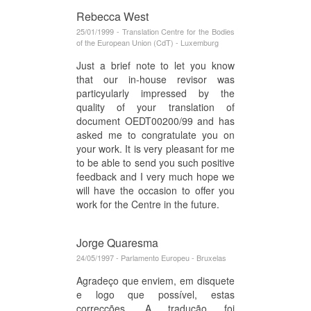
Rebecca West
25/01/1999 - Translation Centre for the Bodies
of the European Union (CdT) - Luxemburg
Just a brief note to let you know
that our in-house revisor was
particyularly impressed by the
quality of your translation of
document OEDT00200/99 and has
asked me to congratulate you on
your work. It is very pleasant for me
to be able to send you such positive
feedback and I very much hope we
will have the occasion to offer you
work for the Centre in the future.
Jorge Quaresma
24/05/1997 - Parlamento Europeu - Bruxelas
Agradeço que enviem, em disquete
e logo que possível, estas
correcções. A tradução foi