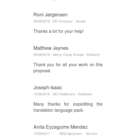
Roni Jørgensen
29/08/2019 - ER-Company - Korsør
Thanks a lot for your help!
Matthew Jeynes
20/08/2019 - Mercy Corps Europe - Edinburh
Thank you for all your work on this
proposal.
Joseph Isaac
13/06/2019 - SEI Healthcare - Delaware
Many thanks for expediting the
translation language pack.
Anita Eyzaguirre Mendez
13/09/2017 - AEM-Sprachen Service -