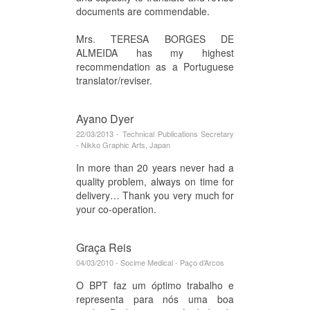
documents are commendable.
Mrs. TERESA BORGES DE
ALMEIDA has my highest
recommendation as a Portuguese
translator/reviser.
Ayano Dyer
22/03/2013 - Technical Publications Secretary
- Nikko Graphic Arts, Japan
In more than 20 years never had a
quality problem, always on time for
delivery… Thank you very much for
your co-operation.
Graça Reis
04/03/2010 - Socime Medical - Paço d’Arcos
O BPT faz um óptimo trabalho e
representa para nós uma boa