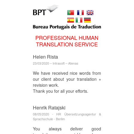
PROFESSIONAL HUMAN
TRANSLATION SERVICE
Helen Rista
23/03/2020 ‒ Intrasoft ‒ Atenas
We have received nice words from
our client about your translation +
revision work.
Thank you for all your efforts.
Henrik Ratajski
08/05/2020 - HR Übersetzungsagentur &
Sprachschule - Berlim
You always deliver good