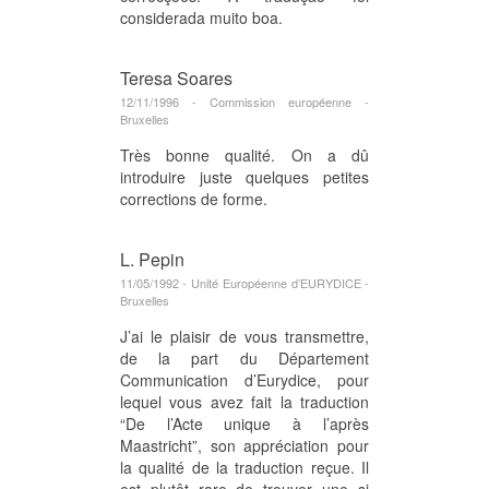
considerada muito boa.
Teresa Soares
12/11/1996 - Commission européenne -
Bruxelles
Très bonne qualité. On a dû
introduire juste quelques petites
corrections de forme.
L. Pepin
11/05/1992 - Unité Européenne d’EURYDICE -
Bruxelles
J’ai le plaisir de vous transmettre,
de la part du Département
Communication d’Eurydice, pour
lequel vous avez fait la traduction
“De l’Acte unique à l’après
Maastricht”, son appréciation pour
la qualité de la traduction reçue. Il
est plutôt rare de trouver une si