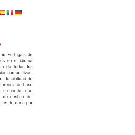
A
au Portugais de
dos en el idioma
ión de todos los
ios competitivos.
nfidencialidad de
eferencia de base
ón se confía a un
l de destino del
ntes de darla por