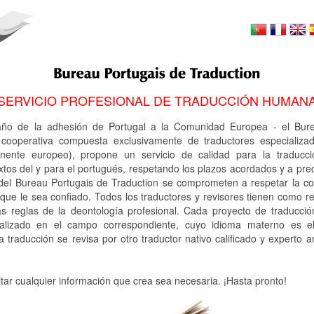
SERVICIO PROFESIONAL DE TRADUCCIÓN HUMAN
ño de la adhesión de Portugal a la Comunidad Europea - el Bure
 cooperativa compuesta exclusivamente de traductores especializa
inente europeo), propone un servicio de calidad para la traducc
tos del y para el portugués, respetando los plazos acordados y a prec
del Bureau Portugais de Traduction se comprometen a respetar la co
ue le sea confiado. Todos los traductores y revisores tienen como r
as reglas de la deontología profesional. Cada proyecto de traducci
ializado en el campo correspondiente, cuyo idioma materno es e
traducción se revisa por otro traductor nativo calificado y experto a
itar cualquier información que crea sea necesaria. ¡Hasta pronto!