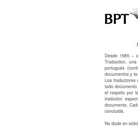
Desde 1985 – a
Traduction, una
portugués (cont
documentos y tex
Los traductores 
todo documento q
el respeto por l
traductor espec
documento. Cada 
concluida.
No dude en solic