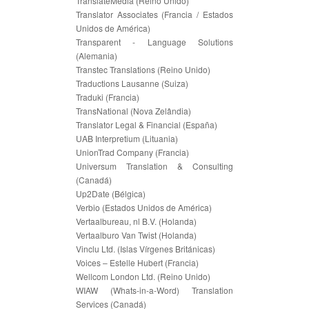
TranslateMedia (Reino Unido)
Translator Associates (Francia / Estados
Unidos de América)
Transparent - Language Solutions
(Alemania)
Transtec Translations (Reino Unido)
Traductions Lausanne (Suiza)
Traduki (Francia)
TransNational (Nova Zelândia)
Translator Legal & Financial (España)
UAB Interpretium (Lituania)
UnionTrad Company (Francia)
Universum Translation & Consulting
(Canadá)
Up2Date (Bélgica)
Verbio (Estados Unidos de América)
Vertaalbureau, nl B.V. (Holanda)
Vertaalburo Van Twist (Holanda)
Vinclu Ltd. (Islas Vírgenes Británicas)
Voices – Estelle Hubert (Francia)
Wellcom London Ltd. (Reino Unido)
WIAW (Whats-in-a-Word) Translation
Services (Canadá)