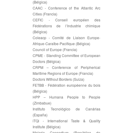
(Bélgica)
CAAC - Conference of the Atlantic Arc
Cities (Francia)
CEFIC - Conseil européen des
Fédérations de l’Industrie chimique
(Bélgica)
Coleacp - Comité de Liaison Europe-
Afrique-Caraïbe-Pacifique (Bélgica)
Council of Europe (Francia)
CPME - Standing Committee of European
Doctors (Bélgica)
CRPM – Conference of Peripherical
Maritime Regions of Europe (Francia)
Doctors Without Borders (Suiza)
FETBB - Fédération européenne du bois
(Bélgica)
HPP – Humana People to People
(Zimbabue)
Instituto Tecnológico de Canárias
(España)
iTQi - International Taste & Quality
Institute (Bélgica)
Malaria Consortium (República de