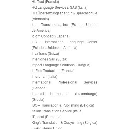
HL Trad (Francia)
HQ Language Services, SAS (Italia)
HR Übersetzungsagentur & Sprachschule
(Alemania)
Idem Translations, Inc. (Estados Unidos
de América)
Idiom Concept (España)
ILC – International Language Center
(Estados Unidos de América)
InvaTrans (Suiza)
Interlignes Sarl (Suiza)
Impact Language Solutions (Hungría)
In Fine Traduction (Francia)
Interbrian (Italia)
International Professional Services
(Canadá)
Intrasoft International (Luxemburgo)
(Grecia)
ISO – Translation & Publishing (Bélgica)
Italian Translation Service (Italia)
IT Local (Rumania)
King’s Translation & Copywriting (Bélgica)
LEAP (Reino Unido)