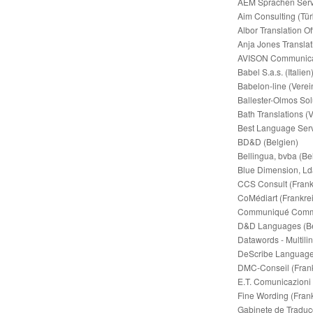
AEM Sprachen Servi
Aim Consulting (Tür
Albor Translation Of
Anja Jones Translat
AVISON Communica
Babel S.a.s. (Italien
Babelon-line (Verei
Ballester-Olmos Sol
Bath Translations (
Best Language Servi
BD&D (Belgien)
Bellingua, bvba (Be
Blue Dimension, Lda
CCS Consult (Frank
CoMédiart (Frankre
Communiqué Communi
D&D Languages (Be
Datawords - Multili
DeScribe Language S
DMC-Conseil (Frank
E.T. Comunicazioni (
Fine Wording (Frank
Gabinete de Traduçõ