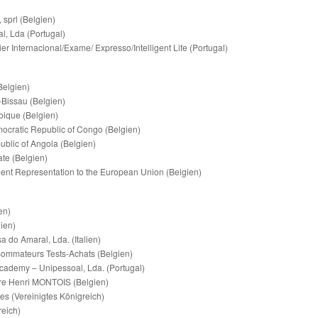
, sprl (Belgien)
l, Lda (Portugal)
er Internacional/Exame/ Expresso/Intelligent Life (Portugal)
Belgien)
Bissau (Belgien)
ique (Belgien)
ocratic Republic of Congo (Belgien)
blic of Angola (Belgien)
te (Belgien)
nt Representation to the European Union (Belgien)
en)
ien)
 do Amaral, Lda. (Italien)
sommateurs Tests-Achats (Belgien)
cademy ‒ Unipessoal, Lda. (Portugal)
ure Henri MONTOIS (Belgien)
es (Vereinigtes Königreich)
eich)