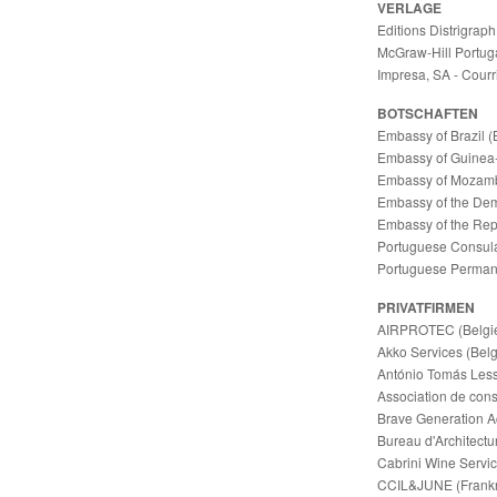
VERLAGE
Editions Distrigraph
McGraw-Hill Portuga
Impresa, SA - Courri
BOTSCHAFTEN
Embassy of Brazil (
Embassy of Guinea-
Embassy of Mozamb
Embassy of the Dem
Embassy of the Repu
Portuguese Consula
Portuguese Permane
PRIVATFIRMEN
AIRPROTEC (Belgi
Akko Services (Belg
António Tomás Lessa
Association de con
Brave Generation A
Bureau d'Architect
Cabrini Wine Servic
CCIL&JUNE (Frankr