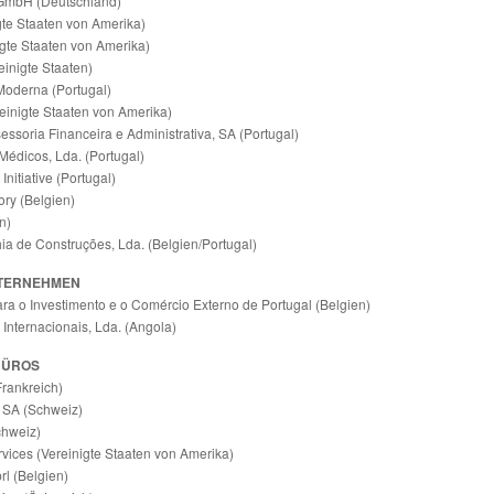
GmbH (Deutschland)
gte Staaten von Amerika)
igte Staaten von Amerika)
einigte Staaten)
Moderna (Portugal)
einigte Staaten von Amerika)
essoria Financeira e Administrativa, SA (Portugal)
Médicos, Lda. (Portugal)
Initiative (Portugal)
ry (Belgien)
n)
a de Construções, Lda. (Belgien/Portugal)
NTERNEHMEN
ra o Investimento e o Comércio Externo de Portugal (Belgien)
Internacionais, Lda. (Angola)
BÜROS
Frankreich)
 SA (Schweiz)
chweiz)
vices (Vereinigte Staaten von Amerika)
l (Belgien)