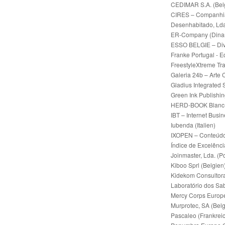
CEDIMAR S.A. (Bel
CIRES – Companhia I
Desenhabitado, Lda
ER-Company (Dina
ESSO BELGIE – Divi
Franke Portugal - 
FreestyleXtreme Tra
Galeria 24b – Arte
Gladius Integrated 
Green Ink Publishin
HERD-BOOK Blanc-B
IBT – Internet Busi
Iubenda (Italien)
IXOPEN – Conteúdos
Índice de Excelênci
Joinmaster, Lda. (P
Kiboo Sprl (Belgien
Kidekom Consultora 
Laboratório dos Sab
Mercy Corps Europe
Murprotec, SA (Belg
Pascaleo (Frankrei