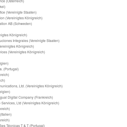
ce (Österreich)
kei)
fice (Vereinigte Staaten)
ion (Vereinigtes Königreich)
tion AB (Schweden)
)
nigtes Königreich)
uciones Integrales (Vereinigte Staaten)
Vereinigtes Königreich)
ces (Vereinigtes Königreich)
lgien)
. (Portugal)
reich)
ich)
cations, Ltd. (Vereinigtes Königreich)
lgien)
ngual Digital Company (Frankreich)
ervices, Ltd (Vereinigtes Königreich)
reich)
Italien)
reich)
es Técnicas T & T (Portugal)