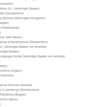
rankreich)
ions, S.L. (Vereinigte Staaten)
mbH (Deutschland)
g Services (Vereinigtes Königreich)
elgien)
ef (Niederlande)
)
es, SAS (Italien)
entur & Sprachschule (Deutschland)
Inc. (Vereinigte Staaten von Amerika)
inigte Staaten)
 Language Center (Vereinigte Staaten von Amerika)
)
hweiz)
lutions (Ungarn)
Frankreich)
ssional Services (Kanada)
onal (Luxemburg) (Griechenland)
 Publishing (Belgien)
ervice (Italien)
)