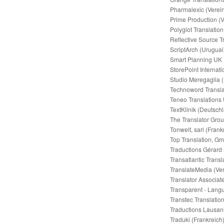
Pharmalexic (Verein
Prime Production (V
Polyglot Translatio
Reflective Source Tr
ScriptArch (Uruguai
Smart Planning UK L
StorePoint Internati
Studio Meregaglia (I
Technoword Transl
Teneo Translations 
TextKlinik (Deutsch
The Translator Gro
Tonwelt, sarl (Frank
Top Translation, G
Traductions Gérard 
Transatlantic Transl
TranslateMedia (Ver
Translator Associat
Transparent - Lang
Transtec Translatio
Traductions Lausan
Traduki (Frankreich