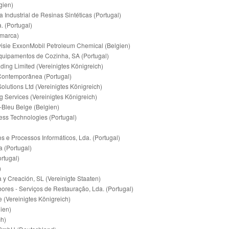
gien)
ndustrial de Resinas Sintéticas (Portugal)
. (Portugal)
marca)
sie ExxonMobil Petroleum Chemical (Belgien)
Equipamentos de Cozinha, SA (Portugal)
ding Limited (Vereinigtes Königreich)
 Contemporânea (Portugal)
Solutions Ltd (Vereinigtes Königreich)
g Services (Vereinigtes Königreich)
leu Belge (Belgien)
ness Technologies (Portugal)
 e Processos Informáticos, Lda. (Portugal)
a (Portugal)
ortugal)
)
y Creación, SL (Vereinigte Staaten)
ores - Serviços de Restauração, Lda. (Portugal)
 (Vereinigtes Königreich)
ien)
ch)