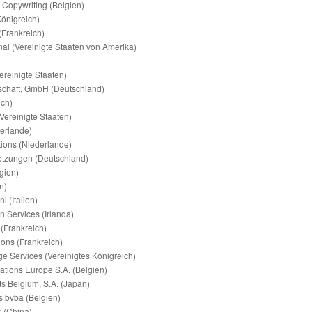
& Copywriting (Belgien)
Königreich)
(Frankreich)
nal (Vereinigte Staaten von Amerika)
ereinigte Staaten)
schaft, GmbH (Deutschland)
ich)
(Vereinigte Staaten)
derlande)
tions (Niederlande)
zungen (Deutschland)
gien)
n)
 (Italien)
n Services (Irlanda)
 (Frankreich)
ions (Frankreich)
e Services (Vereinigtes Königreich)
ions Europe S.A. (Belgien)
s Belgium, S.A. (Japan)
s bvba (Belgien)
s (China)