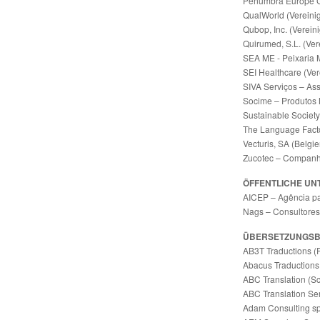
Penumbra Europe 
QualWorld (Vereini
Qubop, Inc. (Verein
Quirumed, S.L. (Ver
SEA ME - Peixaria 
SEI Healthcare (Ver
SIVA Serviços – Ass
Socime – Produtos 
Sustainable Society 
The Language Facto
Vecturis, SA (Belgie
Zucotec – Companhi
ÖFFENTLICHE U
AICEP – Agência pa
Nags – Consultores 
ÜBERSETZUNGS
AB3T Traductions (
Abacus Traductions
ABC Translation (S
ABC Translation Ser
Adam Consulting spr