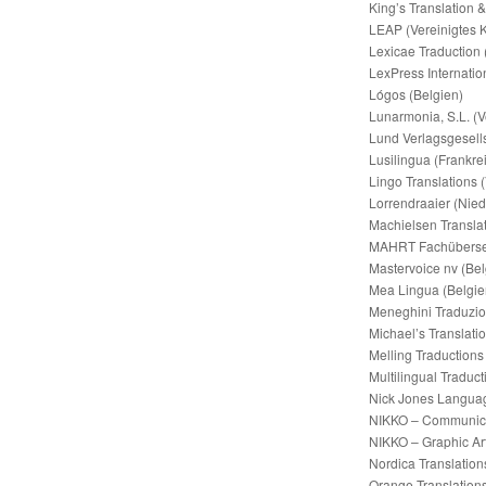
King’s Translation 
LEAP (Vereinigtes 
Lexicae Traduction 
LexPress Internatio
Lógos (Belgien)
Lunarmonia, S.L. (V
Lund Verlagsgesell
Lusilingua (Frankre
Lingo Translations 
Lorrendraaier (Nie
Machielsen Transla
MAHRT Fachüberset
Mastervoice nv (Bel
Mea Lingua (Belgie
Meneghini Traduzioni
Michael’s Translatio
Melling Traductions
Multilingual Traduct
Nick Jones Languag
NIKKO – Communicat
NIKKO – Graphic Art
Nordica Translation
Orange Translation