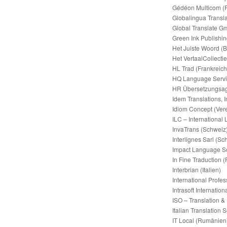
Gédéon Multicom (F
Globalingua Translat
Global Translate G
Green Ink Publishin
Het Juiste Woord (B
Het VertaalCollecti
HL Trad (Frankreich
HQ Language Servic
HR Übersetzungsag
Idem Translations, 
Idiom Concept (Vere
ILC – International
InvaTrans (Schweiz
Interlignes Sarl (Sc
Impact Language So
In Fine Traduction (
Interbrian (Italien)
International Profe
Intrasoft Internati
ISO – Translation &
Italian Translation S
IT Local (Rumänien