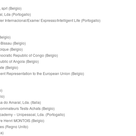
 sprl (Belgio)
l, Lda (Portogallo)
er Internacional/Exame/ Expresso/Intelligent Life (Portogallo)
Belgio)
Bissau (Belgio)
ique (Belgio)
ocratic Republic of Congo (Belgio)
blic of Angola (Belgio)
te (Belgio)
nt Representation to the European Union (Belgio)
o)
io)
 do Amaral, Lda. (Italia)
sommateurs Tests-Achats (Belgio)
cademy ‒ Unipessoal, Lda. (Portogallo)
ure Henri MONTOIS (Belgio)
ces (Regno Unito)
a)