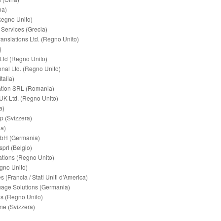
na)
Regno Unito)
 Services (Grecia)
ranslations Ltd. (Regno Unito)
)
Ltd (Regno Unito)
onal Ltd. (Regno Unito)
talia)
ation SRL (Romania)
UK Ltd. (Regno Unito)
a)
p (Svizzera)
ia)
mbH (Germania)
sprl (Belgio)
lations (Regno Unito)
gno Unito)
s (Francia / Stati Uniti d'America)
uage Solutions (Germania)
ns (Regno Unito)
ne (Svizzera)