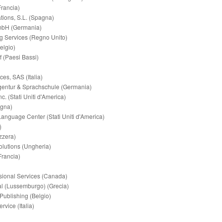
rancia)
tions, S.L. (Spagna)
mbH (Germania)
g Services (Regno Unito)
elgio)
f (Paesi Bassi)
es, SAS (Italia)
entur & Sprachschule (Germania)
c. (Stati Uniti d'America)
agna)
 Language Center (Stati Uniti d'America)
)
izzera)
lutions (Ungheria)
Francia)
ssional Services (Canada)
nal (Lussemburgo) (Grecia)
 Publishing (Belgio)
ervice (Italia)