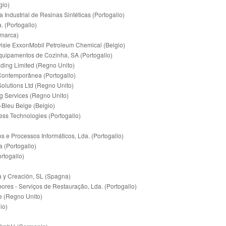
gio)
ndustrial de Resinas Sintéticas (Portogallo)
 (Portogallo)
marca)
sie ExxonMobil Petroleum Chemical (Belgio)
Equipamentos de Cozinha, SA (Portogallo)
ading Limited (Regno Unito)
 Contemporânea (Portogallo)
Solutions Ltd (Regno Unito)
g Services (Regno Unito)
leu Belge (Belgio)
ness Technologies (Portogallo)
 e Processos Informáticos, Lda. (Portogallo)
a (Portogallo)
rtogallo)
 y Creación, SL (Spagna)
ores - Serviços de Restauração, Lda. (Portogallo)
 (Regno Unito)
io)