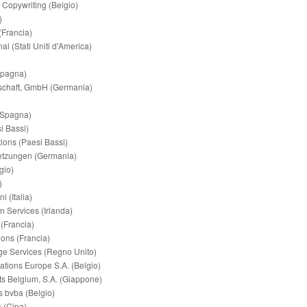
& Copywriting (Belgio)
)
(Francia)
al (Stati Uniti d'America)
Spagna)
schaft, GmbH (Germania)
)
 (Spagna)
i Bassi)
ions (Paesi Bassi)
tzungen (Germania)
gio)
)
 (Italia)
n Services (Irlanda)
 (Francia)
ions (Francia)
e Services (Regno Unito)
ions Europe S.A. (Belgio)
ts Belgium, S.A. (Giappone)
s bvba (Belgio)
 (Cina)