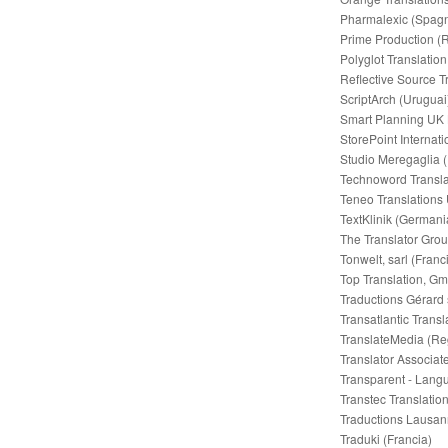
Pharmalexic (Spag
Prime Production (
Polyglot Translation
Reflective Source T
ScriptArch (Uruguai
Smart Planning UK 
StorePoint Internati
Studio Meregaglia (I
Technoword Transl
Teneo Translations 
TextKlinik (Germani
The Translator Grou
Tonwelt, sarl (Franc
Top Translation, G
Traductions Gérard 
Transatlantic Trans
TranslateMedia (Re
Translator Associate
Transparent - Lang
Transtec Translatio
Traductions Lausan
Traduki (Francia)