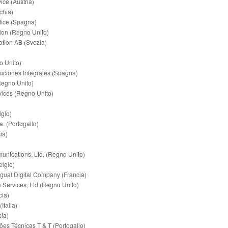
ce (Austria)
chia)
ffice (Spagna)
ion (Regno Unito)
ion AB (Svezia)
o Unito)
uciones Integrales (Spagna)
Regno Unito)
ices (Regno Unito)
lgio)
. (Portogallo)
ia)
)
ications, Ltd. (Regno Unito)
lgio)
ngual Digital Company (Francia)
Services, Ltd (Regno Unito)
ia)
Italia)
ia)
es Técnicas T & T (Portogallo)