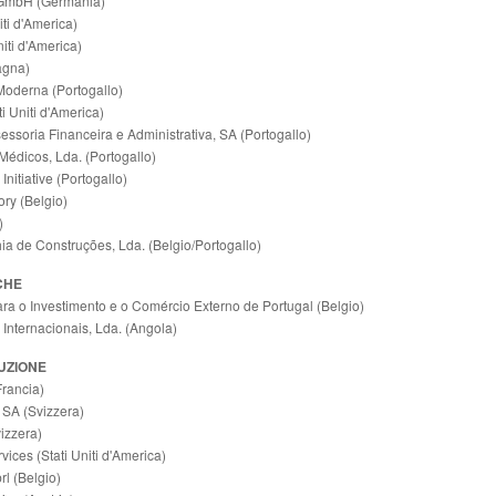
GmbH (Germania)
ti d'America)
niti d'America)
agna)
Moderna (Portogallo)
i Uniti d'America)
essoria Financeira e Administrativa, SA (Portogallo)
édicos, Lda. (Portogallo)
Initiative (Portogallo)
ry (Belgio)
)
a de Construções, Lda. (Belgio/Portogallo)
CHE
a o Investimento e o Comércio Externo de Portugal (Belgio)
Internacionais, Lda. (Angola)
UZIONE
Francia)
 SA (Svizzera)
izzera)
ices (Stati Uniti d'America)
l (Belgio)