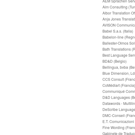
AEM Sprachen Servi
Aim Consulting (Tur
Albor Translation O
Anja Jones Translat
AVISON Communicat
Babel S.a.s. (Italia)
Babelon-line (Regn
Ballester-Olmos Sol
Bath Translations (
Best Language Serv
BD&D (Belgio)
Bellingua, bvba (Be
Blue Dimension, Lda
CCS Consult (Franc
CoMédiart (Francia
Communiqué Commun
D&D Languages (Be
Datawords - Multili
DeScribe Language 
DMC-Conseil (Franc
E.T. Comunicazioni (
Fine Wording (Franc
Gabinete de Traduçõ