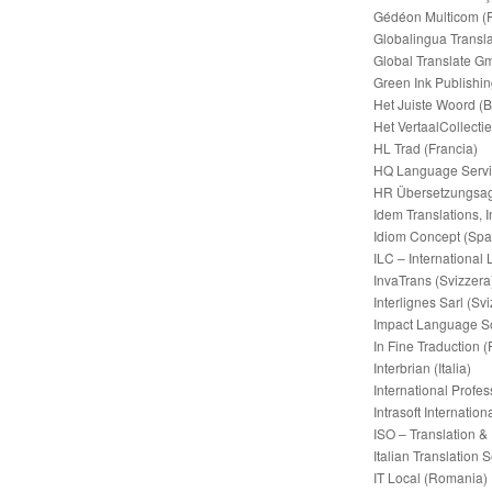
Gédéon Multicom (F
Globalingua Transla
Global Translate G
Green Ink Publishin
Het Juiste Woord (B
Het VertaalCollectie
HL Trad (Francia)
HQ Language Servic
HR Übersetzungsag
Idem Translations, In
Idiom Concept (Sp
ILC – International
InvaTrans (Svizzera
Interlignes Sarl (Sv
Impact Language So
In Fine Traduction (
Interbrian (Italia)
International Profe
Intrasoft Internatio
ISO – Translation &
Italian Translation S
IT Local (Romania)