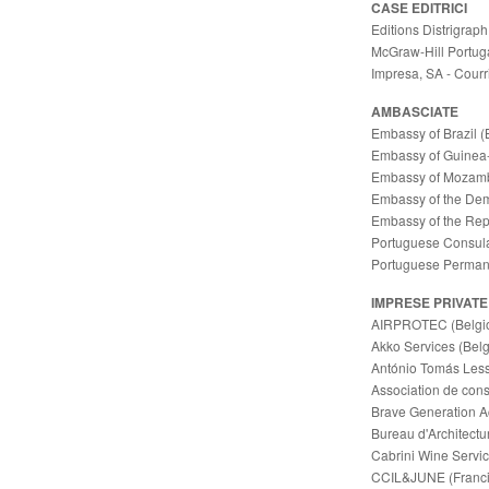
CASE EDITRICI
Editions Distrigraph,
McGraw-Hill Portuga
Impresa, SA - Courri
AMBASCIATE
Embassy of Brazil (
Embassy of Guinea-
Embassy of Mozamb
Embassy of the Dem
Embassy of the Repu
Portuguese Consula
Portuguese Permane
IMPRESE PRIVATE
AIRPROTEC (Belgi
Akko Services (Belg
António Tomás Lessa
Association de con
Brave Generation A
Bureau d'Architect
Cabrini Wine Servi
CCIL&JUNE (Franci