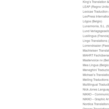
King’s Translation 
LEAP (Regno Unito
Lexicae Traduction 
LexPress Internation
Lógos (Belgio)
Lunarmonia, S.L. (
Lund Verlagsgesell
Lusilingua (Francia
Lingo Translations
Lorrendraaier (Paes
Machielsen Translat
MAHRT Fachüberse
Mastervoice nv (Bel
Mea Lingua (Belgio
Meneghini Traduzioni
Michael’s Translatio
Melling Traductions
Multilingual Traduct
Nick Jones Languag
NIKKO – Communicat
NIKKO – Graphic Ar
Nordica Translation
Orange Translations