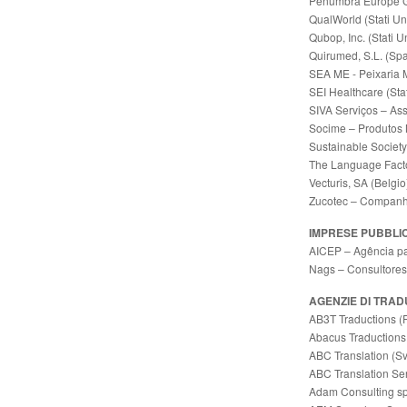
Penumbra Europe 
QualWorld (Stati Uni
Qubop, Inc. (Stati U
Quirumed, S.L. (Sp
SEA ME - Peixaria 
SEI Healthcare (Stat
SIVA Serviços – Ass
Socime – Produtos M
Sustainable Society 
The Language Facto
Vecturis, SA (Belgio
Zucotec – Companhi
IMPRESE PUBBLI
AICEP – Agência par
Nags – Consultores 
AGENZIE DI TRAD
AB3T Traductions (
Abacus Traductions
ABC Translation (Sv
ABC Translation Serv
Adam Consulting spr