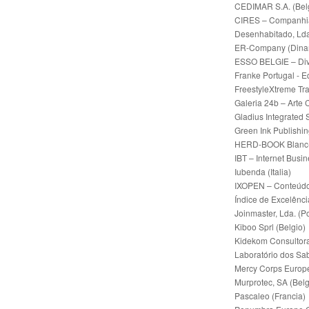
CEDIMAR S.A. (Bel
CIRES – Companhia I
Desenhabitado, Lda.
ER-Company (Dina
ESSO BELGIE – Divi
Franke Portugal - 
FreestyleXtreme Tr
Galeria 24b – Arte
Gladius Integrated 
Green Ink Publishin
HERD-BOOK Blanc-B
IBT – Internet Busi
Iubenda (Italia)
IXOPEN – Conteúdos
Índice de Excelênci
Joinmaster, Lda. (Po
Kiboo Sprl (Belgio)
Kidekom Consultora
Laboratório dos Sab
Mercy Corps Europe
Murprotec, SA (Belg
Pascaleo (Francia)